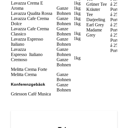
Lavazza Crema E
1kg
Grüner Tee
á 25
Aroma
Ganze
1kg
Kräuter
Portionen
Lavazza Qualita Rossa
Bohnen
1kg
Tee
á 25
Lavazza Cafe Crema
Ganze
1kg
Darjeeling
Portionen
Dolce
Bohnen
1kg
Earl Grey
á 25
Lavazza Cafe Crema
Ganze
Madame
Portionen
1kg
Classico
Bohnen
Grey
á 25
1kg
Lavazza Espresso
Ganze
Portionen
Italiano
Bohnen
á 25
Lavazza
Ganze
Portionen
Espresso Italiano
Bohnen
1kg
Cremoso
Ganze
Bohnen
Melitta Crema Forte
Melitta Crema
Ganze
Bohnen
Konferenzgebäck
Ganze
Bohnen
Griesson Café Musica