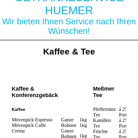
HUEMER
Wir bieten Ihnen Service nach Ihren
Wünschen!
Kaffee & Tee
Kaffee &
Meßmer
Konferenzgebäck
Tee
Pfefferminz
á 25
Kaffee
Tee
Portionen
Mövenpick Espresso
Ganze
1kg
Kamillen
á 25
Mövenpick Caffe
Bohnen
1kg
Tee
Portionen
Crema
Ganze
Früchte
á 25
1kg
Bohnen
Tee
Portionen